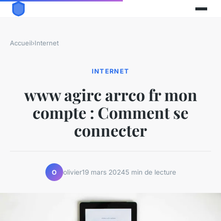
Accueil
›
Internet
INTERNET
www agirc arrco fr mon
compte : Comment se
connecter
olivier
19 mars 2024
5 min de lecture
O