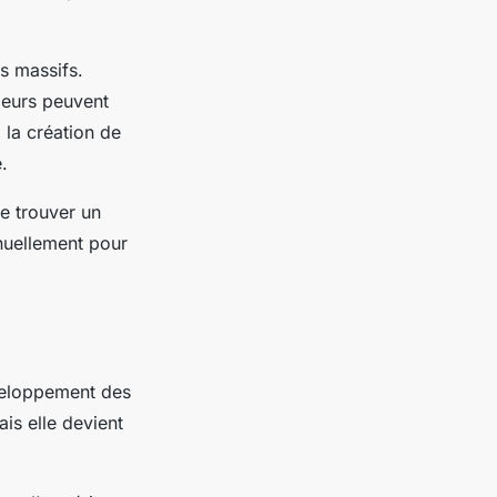
s massifs.
peurs peuvent
à la création de
.
de trouver un
nuellement pour
éveloppement des
is elle devient