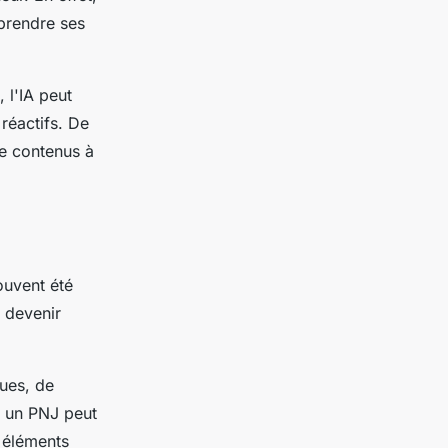
mprendre ses
 l'IA peut
 réactifs. De
de contenus à
ouvent été
 devenir
ques, de
, un PNJ peut
s éléments