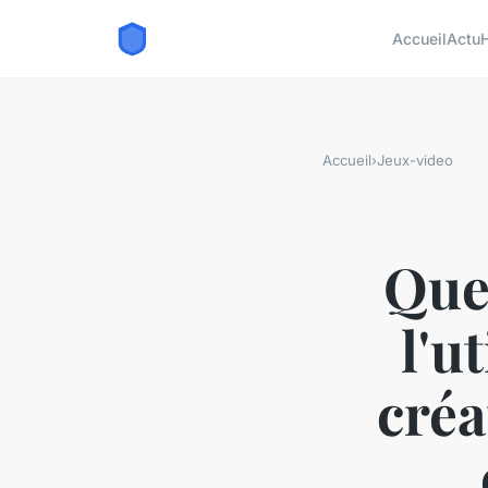
Accueil
Actu
Accueil
›
Jeux-video
Quel
l'u
créa