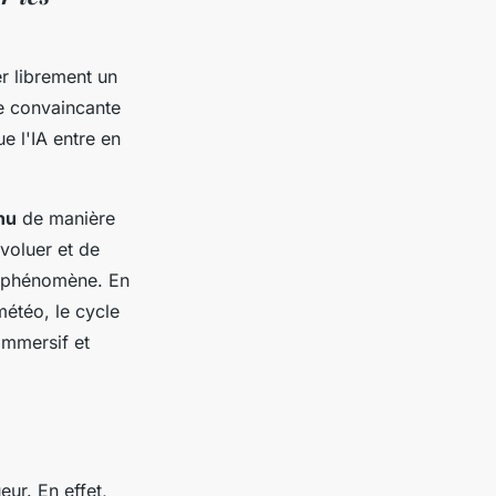
r librement un
re convaincante
e l'IA entre en
nu
de manière
voluer et de
e phénomène. En
météo, le cycle
 immersif et
eur. En effet,