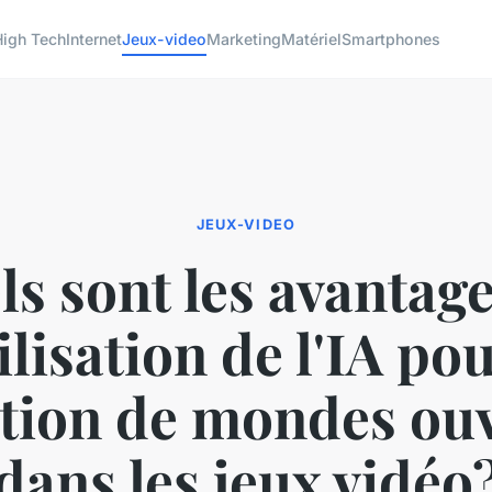
High Tech
Internet
Jeux-video
Marketing
Matériel
Smartphones
JEUX-VIDEO
s sont les avantag
tilisation de l'IA pou
tion de mondes ou
dans les jeux vidéo