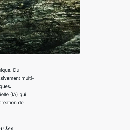
gique. Du
ssivement multi-
iques.
elle (IA) qui
création de
r les