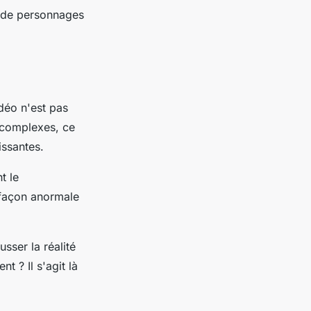
é de personnages
idéo n'est pas
A complexes, ce
ssantes.
t le
 façon anormale
sser la réalité
t ? Il s'agit là