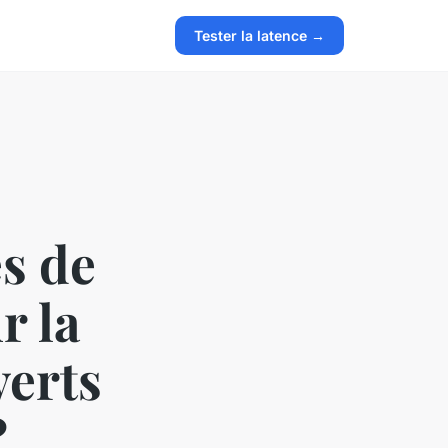
Tester la latence →
es de
r la
verts
?