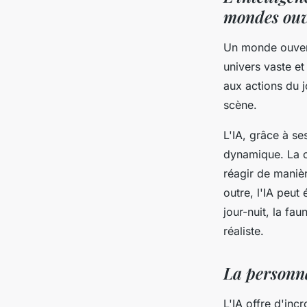
mondes ouv
Un monde ouvert
univers vaste e
aux actions du j
scène.
L'IA, grâce à se
dynamique. La 
réagir de maniè
outre, l'IA peut
jour-nuit, la fa
réaliste.
La personna
L'IA offre d'inc