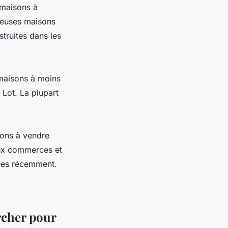
 maisons à
reuses maisons
truites dans les
 maisons à moins
 Lot. La plupart
sons à vendre
ux commerces et
vées récemment.
rcher pour