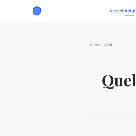
Accueil
Actu
Accueil
›
Actu
Quel