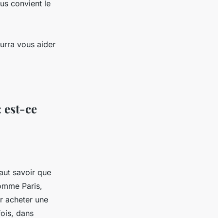
ous convient le
ourra vous aider
 est-ce
aut savoir que
comme Paris,
ur acheter une
ois, dans