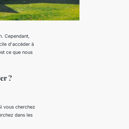
on. Cependant,
cile d'accéder à
est ce que nous
er ?
Si vous cherchez
erchez dans les