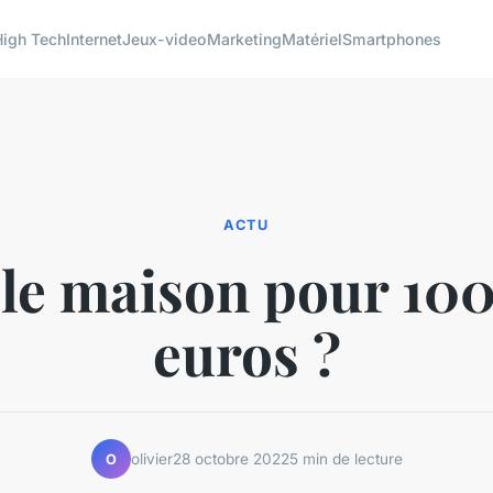
High Tech
Internet
Jeux-video
Marketing
Matériel
Smartphones
ACTU
le maison pour 10
euros ?
olivier
28 octobre 2022
5 min de lecture
O