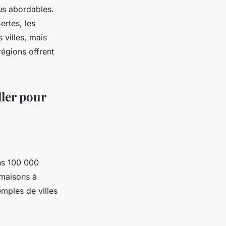
us abordables.
ertes, les
 villes, mais
régions offrent
ller pour
ns 100 000
 maisons à
mples de villes